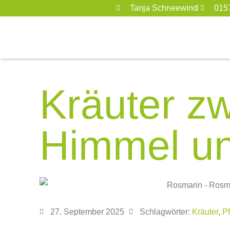
Tanja Schneewind
015
Kräuter z
Himmel u
27. September 2025
Schlagwörter:
Kräuter
,
P