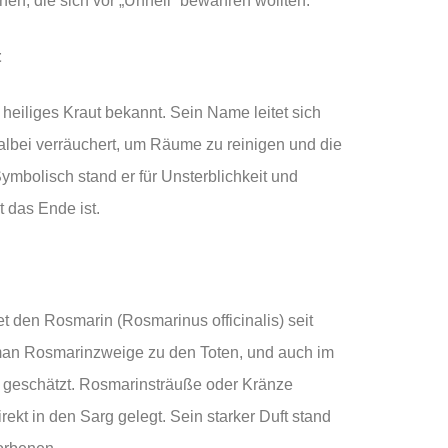
nen, die sich vor „Unheil“ bewahren wollten.
t
s heiliges Kraut bekannt. Sein Name leitet sich
Salbei verräuchert, um Räume zu reinigen und die
mbolisch stand er für Unsterblichkeit und
t das Ende ist.
et den Rosmarin (Rosmarinus officinalis) seit
 man Rosmarinzweige zu den Toten, und auch im
“ geschätzt. Rosmarinsträuße oder Kränze
ekt in den Sarg gelegt. Sein starker Duft stand