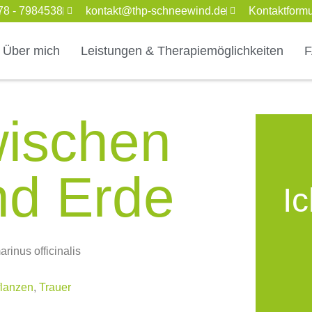
78 - 7984538
kontakt@thp-schneewind.de
Kontaktformu
Über mich
Leistungen & Therapiemöglichkeiten
wischen
nd Erde
I
flanzen
,
Trauer