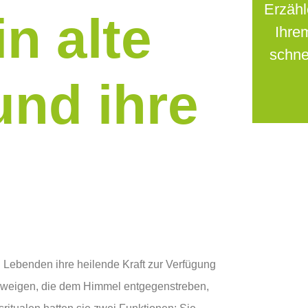
Erzähl
in alte
Ihre
schne
und ihre
n Lebenden ihre heilende Kraft zur Verfügung
en Zweigen, die dem Himmel entgegenstreben,