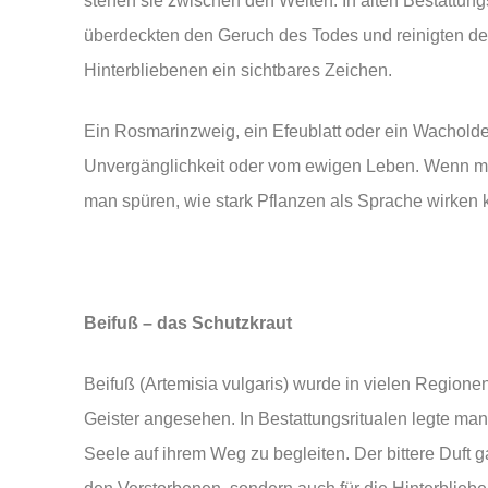
stehen sie zwischen den Welten. In alten Bestattungs
überdeckten den Geruch des Todes und reinigten de
Hinterbliebenen ein sichtbares Zeichen.
Ein Rosmarinzweig, ein Efeublatt oder ein Wachold
Unvergänglichkeit oder vom ewigen Leben. Wenn man
man spüren, wie stark Pflanzen als Sprache wirken
Beifuß – das Schutzkraut
Beifuß (Artemisia vulgaris) wurde in vielen Region
Geister angesehen. In Bestattungsritualen legte man
Seele auf ihrem Weg zu begleiten. Der bittere Duft ga