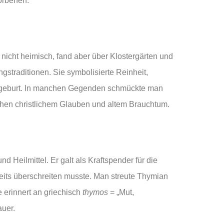
torbenen.
nicht heimisch, fand aber über Klostergärten und
straditionen. Sie symbolisierte Reinheit,
ergeburt. In manchen Gegenden schmückte man
hen christlichem Glauben und altem Brauchtum.
d Heilmittel. Er galt als Kraftspender für die
eits überschreiten musste. Man streute Thymian
 erinnert an griechisch
thymos
= „Mut,
auer.