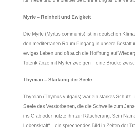
für Treue und die bleibende Erinnerung an die Vers
Myrte – Reinheit und Ewigkeit
Die Myrte (Myrtus communis) ist im deutschen Klima 
den mediterranen Raum Eingang in unsere Bestattung
ewiges Leben und oft auch die Hoffnung auf Wied
Totenkränze mit Myrtenzweigen – eine Brücke zwisc
Thymian – Stärkung der Seele
Thymian (Thymus vulgaris) war ein starkes Schutz- un
Seele des Verstorbenen, die die Schwelle zum Jens
ins Grab oder nutzte ihn zur Räucherung. Sein Name
Lebenskraft“ – ein sprechendes Bild in Zeiten der Tr