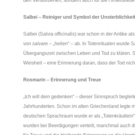
den Verstorbenen, sondern auch für die Hinterbliebe
Salbei – Reiniger und Symbol der Unsterblichkei
Salbei (Salvia officinalis) war schon in der Antike al
von
salvare
– „heilen“ – ab. In Totenritualen wurde 
Übergangszeit zwischen Leben und Tod zu klären. Sy
Weisheit – eine Erinnerung daran, dass der Tod nich
Rosmarin – Erinnerung und Treue
„Ich will dein gedenken“ – dieser Sinnspruch begleit
Jahrhunderten. Schon im alten Griechenland legte
deutschen Sprachraum wurde er als „Totenkräutlein
wurden bei Beerdigungen verteilt, manchmal auch dir