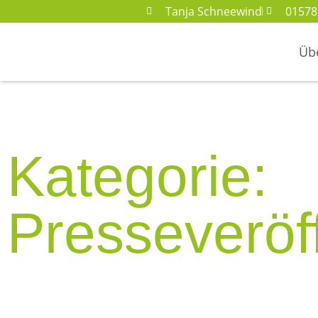
Tanja Schneewind
01578
Üb
Kategorie:
Presseveröf