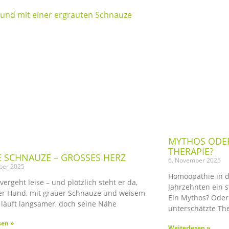
MYTHOS ODE
THERAPIE?
 SCHNAUZE – GROSSES HERZ
6. November 2025
ber 2025
Homöopathie in de
 vergeht leise – und plötzlich steht er da,
Jahrzehnten ein st
ter Hund, mit grauer Schnauze und weisem
Ein Mythos? Oder
r läuft langsamer, doch seine Nähe
unterschätzte The
sen »
Weiterlesen »