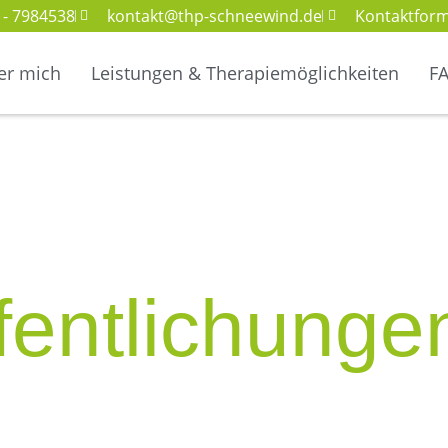
 - 7984538
kontakt@thp-schneewind.de
Kontaktform
er mich
Leistungen & Therapiemöglichkeiten
F
fentlichunge