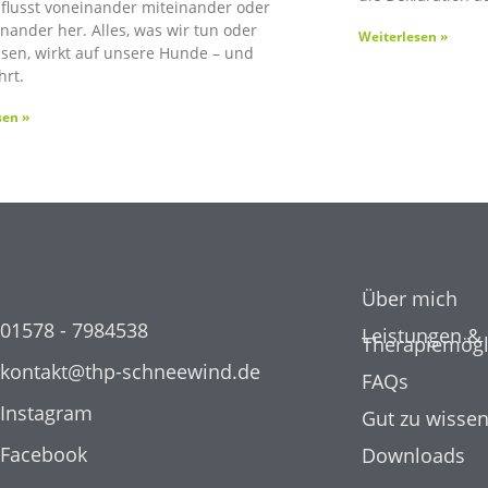
flusst voneinander miteinander oder
nander her. Alles, was wir tun oder
Weiterlesen »
ssen, wirkt auf unsere Hunde – und
rt.
sen »
Über mich
01578 - 7984538
Leistungen &
Therapiemögl
kontakt@thp-schneewind.de
FAQs
Instagram
Gut zu wisse
Facebook
Downloads