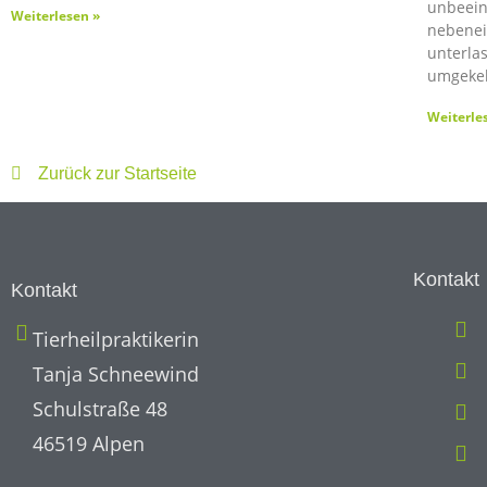
unbeein
Weiterlesen »
nebenei
unterla
umgekeh
Weiterle
Zurück zur Startseite
Kontakt
Kontakt
Tierheilpraktikerin
Tanja Schneewind
Schulstraße 48
46519 Alpen