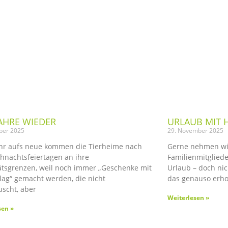
JAHRE WIEDER
URLAUB MIT
ber 2025
29. November 2025
ahr aufs neue kommen die Tierheime nach
Gerne nehmen wir
hnachtsfeiertagen an ihre
Familienmitgliede
ätsgrenzen, weil noch immer „Geschenke mit
Urlaub – doch ni
lag“ gemacht werden, die nicht
das genauso erho
scht, aber
Weiterlesen »
sen »