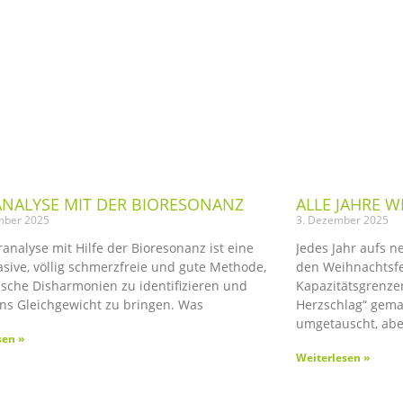
NALYSE MIT DER BIORESONANZ
ALLE JAHRE W
mber 2025
3. Dezember 2025
analyse mit Hilfe der Bioresonanz ist eine
Jedes Jahr aufs 
asive, völlig schmerzfreie und gute Methode,
den Weihnachtsfe
ische Disharmonien zu identifizieren und
Kapazitätsgrenze
ins Gleichgewicht zu bringen. Was
Herzschlag“ gema
umgetauscht, abe
sen »
Weiterlesen »