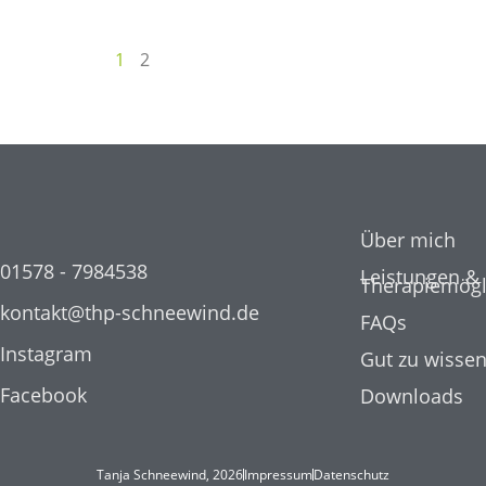
1
2
Über mich
01578 - 7984538
Leistungen &
Therapiemögl
kontakt@thp-schneewind.de
FAQs
Instagram
Gut zu wisse
Facebook
Downloads
Tanja Schneewind, 2026
Impressum
Datenschutz