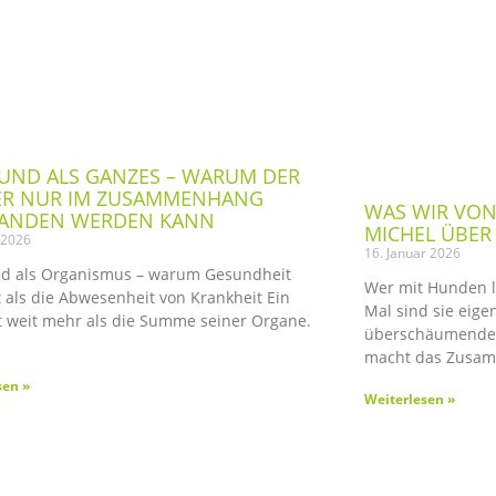
UND ALS GANZES – WARUM DER
ER NUR IM ZUSAMMENHANG
WAS WIR VON 
TANDEN WERDEN KANN
MICHEL ÜBE
 2026
16. Januar 2026
d als Organismus – warum Gesundheit
Wer mit Hunden le
t als die Abwesenheit von Krankheit Ein
Mal sind sie eigen
t weit mehr als die Summe seiner Organe.
überschäumender
macht das Zusa
sen »
Weiterlesen »