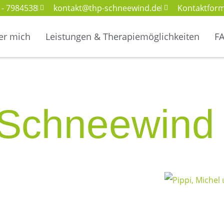
 - 7984538
kontakt@thp-schneewind.de
Kontaktform
er mich
Leistungen & Therapiemöglichkeiten
F
aSchneewind