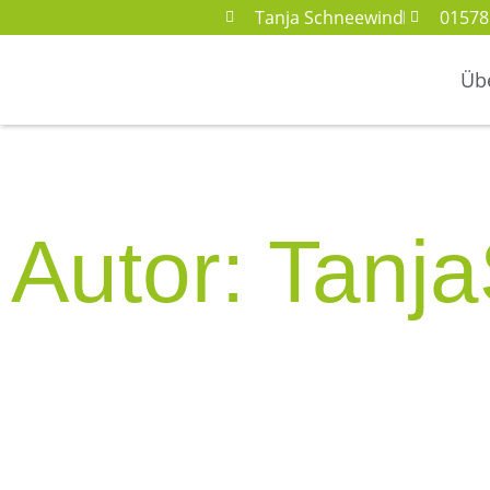
Tanja Schneewind
01578
Üb
Autor:
Tanj